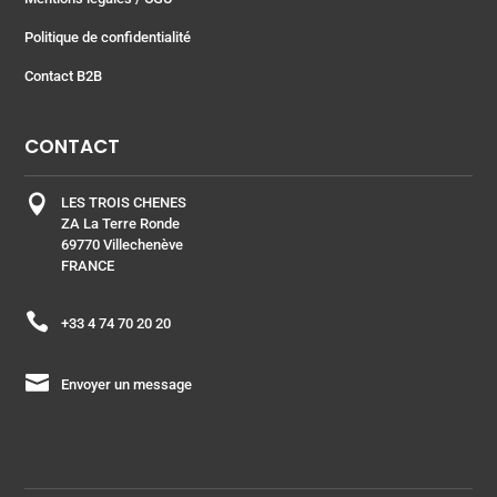
Politique de confidentialité
Contact B2B
CONTACT

LES TROIS CHENES
ZA La Terre Ronde
69770 Villechenève
FRANCE

+33 4 74 70 20 20

Envoyer un message