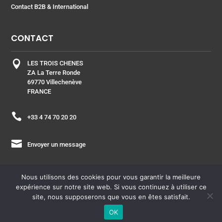
Contact B2B & International
CONTACT

LES TROIS CHENES
ZA La Terre Ronde
69770 Villechenève
FRANCE

+33 4 74 70 20 20

Envoyer un message
Nous utilisons des cookies pour vous garantir la meilleure
expérience sur notre site web. Si vous continuez à utiliser ce
site, nous supposerons que vous en êtes satisfait.
ESPACE PRO
| Copyright © 2021 – Laboratoire les Trois
OK
Chênes –
Plan du site