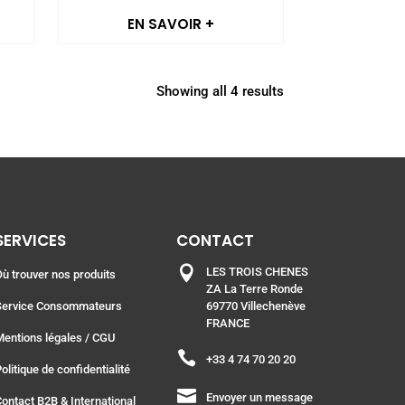
EN SAVOIR +
Showing all 4 results
SERVICES
CONTACT

LES TROIS CHENES
Où trouver nos produits
ZA La Terre Ronde
Service Consommateurs
69770 Villechenève
FRANCE
Mentions légales
/ CGU

+33 4 74 70 20 20
olitique de confidentialité

Envoyer un message
Contact B2B & International