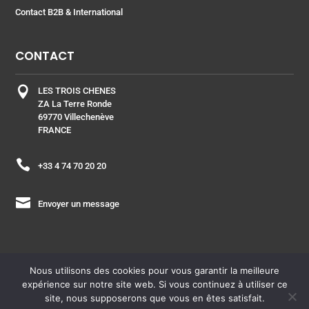
Contact B2B & International
CONTACT

LES TROIS CHENES
ZA La Terre Ronde
69770 Villechenève
FRANCE

+33 4 74 70 20 20

Envoyer un message
Nous utilisons des cookies pour vous garantir la meilleure
expérience sur notre site web. Si vous continuez à utiliser ce
ESPACE PRO
| Copyright © 2021 – Laboratoire les Trois
site, nous supposerons que vous en êtes satisfait.