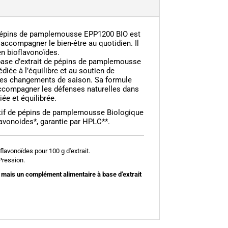
de pépins de pamplemousse EPP1200 BIO est
 accompagner le bien-être au quotidien. Il
en bioflavonoïdes.
base d’extrait de pépins de pamplemousse
édiée à l’équilibre et au soutien de
des changements de saison. Sa formule
ccompagner les défenses naturelles dans
iée et équilibrée.
atif de pépins de pamplemousse Biologique
avonoides*, garantie par HPLC**.
lavonoïdes pour 100 g d'extrait.
Pression.
 mais un complément alimentaire à base d’extrait