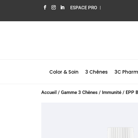
ESPACE PRO
Color & Soin
3 Chênes
3C Phar
Accueil
/
Gamme 3 Chênes
/
Immunité
/
EPP B