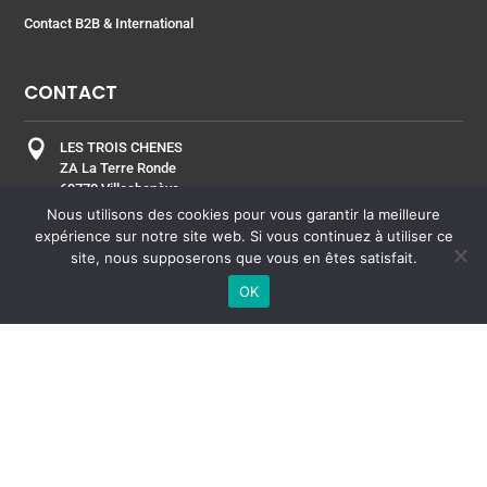
Contact B2B & International
CONTACT

LES TROIS CHENES
ZA La Terre Ronde
69770 Villechenève
FRANCE
Nous utilisons des cookies pour vous garantir la meilleure
expérience sur notre site web. Si vous continuez à utiliser ce
site, nous supposerons que vous en êtes satisfait.

+33 4 74 70 20 20
OK

Envoyer un message
ESPACE PRO
| Copyright © 2021 – Laboratoire les Trois