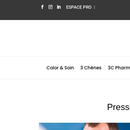
ESPACE PRO
Color & Soin
3 Chênes
3C Phar
Press