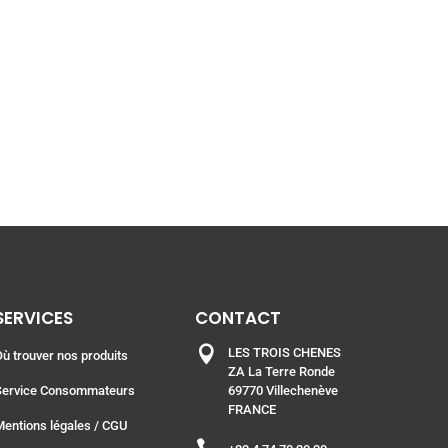
SERVICES
CONTACT

LES TROIS CHENES
Où trouver nos produits
ZA La Terre Ronde
Service Consommateurs
69770 Villechenève
FRANCE
Mentions légales
/ CGU
