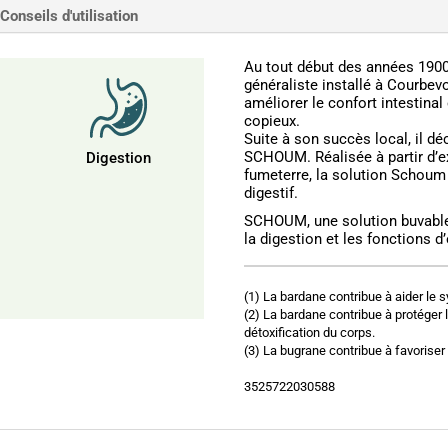
Conseils d'utilisation
Au tout début des années 1900
généraliste installé à Courbevo
améliorer le confort intestinal
copieux.
Suite à son succès local, il d
SCHOUM. Réalisée à partir d’ex
Digestion
fumeterre, la solution Schoum 
digestif.
SCHOUM, une solution buvable t
la digestion et les fonctions d
(1) La bardane contribue à aider le 
(2) La bardane contribue à protéger l
détoxification du corps.
(3) La bugrane contribue à favoriser
3525722030588