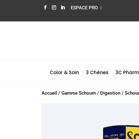
ESPACE PRO
Color & Soin
3 Chênes
3C Phar
Accueil
/
Gamme Schoum
/
Digestion
/
Schoum