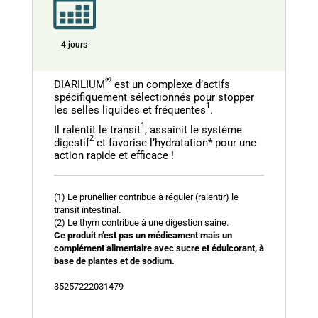
4 jours
®
DIARILIUM
est un complexe d’actifs
spécifiquement sélectionnés pour stopper
1
les selles liquides et fréquentes
.
1
Il ralentit le transit
, assainit le système
2
digestif
et favorise l’hydratation* pour une
action rapide et efficace !
(1) Le prunellier contribue à réguler (ralentir) le
transit intestinal.
(2) Le thym contribue à une digestion saine.
Ce produit n’est pas un médicament mais un
complément alimentaire avec sucre et édulcorant, à
base de plantes et de sodium.
35257222031479