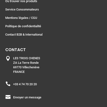
Où trouver nos produits
Service Consommateurs
Mentions légales
/ CGU
Politique de confidentialité
Contact B2B & International
CONTACT

LES TROIS CHENES
ZA La Terre Ronde
69770 Villechenève
FRANCE

+33 4 74 70 20 20

Envoyer un message