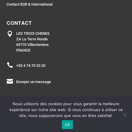
Contact B2B & International
CONTACT

LES TROIS CHENES
ZA La Terre Ronde
69770 Villechenève
FRANCE

+33 4 74 70 20 20

Envoyer un message
Nous utilisons des cookies pour vous garantir la meilleure
expérience sur notre site web. Si vous continuez à utiliser ce
ESPACE PRO
| Copyright © 2021 – Laboratoire les Trois
site, nous supposerons que vous en êtes satisfait.
Chênes –
Plan du site
OK