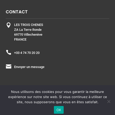
CONTACT

LES TROIS CHENES
ZA La Terre Ronde
69770 Villechenève
FRANCE

+33 4 74 70 20 20

Envoyer un message
Nous utilisons des cookies pour vous garantir la meilleure
expérience sur notre site web. Si vous continuez à utiliser ce
ESPACE PRO
| Copyright © 2021 – Laboratoire les Trois
site, nous supposerons que vous en êtes satisfait.
Chênes –
Plan du site
OK