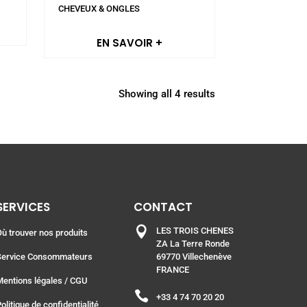
CHEVEUX & ONGLES
EN SAVOIR +
Showing all 4 results
SERVICES
CONTACT

LES TROIS CHENES
Où trouver nos produits
ZA La Terre Ronde
Service Consommateurs
69770 Villechenève
FRANCE
Mentions légales
/ CGU

+33 4 74 70 20 20
olitique de confidentialité