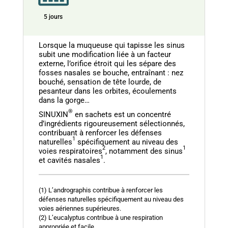
5 jours
Lorsque la muqueuse qui tapisse les sinus
subit une modification liée à un facteur
externe, l’orifice étroit qui les sépare des
fosses nasales se bouche, entraînant : nez
bouché, sensation de tête lourde, de
pesanteur dans les orbites, écoulements
dans la gorge…
®
SINUXIN
en sachets est un concentré
d’ingrédients rigoureusement sélectionnés,
contribuant à renforcer les défenses
1
naturelles
spécifiquement au niveau des
2
1
voies respiratoires
, notamment des sinus
1
et cavités nasales
.
(1) L’andrographis contribue à renforcer les
défenses naturelles spécifiquement au niveau des
voies aériennes supérieures.
(2) L’eucalyptus contribue à une respiration
appropriée et facile.