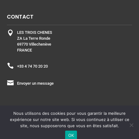
CONTACT

LES TROIS CHENES
ZA La Terre Ronde
69770 Villechenève
FRANCE

+33 4 74 70 20 20

Envoyer un message
Nous utilisons des cookies pour vous garantir la meilleure
expérience sur notre site web. Si vous continuez à utiliser ce
ESPACE PRO
| Copyright © 2021 – Laboratoire les Trois
site, nous supposerons que vous en êtes satisfait.
Chênes –
Plan du site
OK