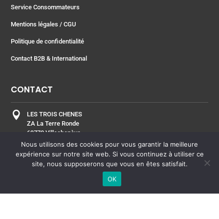
Service Consommateurs
Mentions légales
/ CGU
Politique de confidentialité
Contact B2B & International
CONTACT

LES TROIS CHENES
ZA La Terre Ronde
69770 Villechenève
FRANCE
Nous utilisons des cookies pour vous garantir la meilleure
expérience sur notre site web. Si vous continuez à utiliser ce
site, nous supposerons que vous en êtes satisfait.

+33 4 74 70 20 20
OK

Envoyer un message