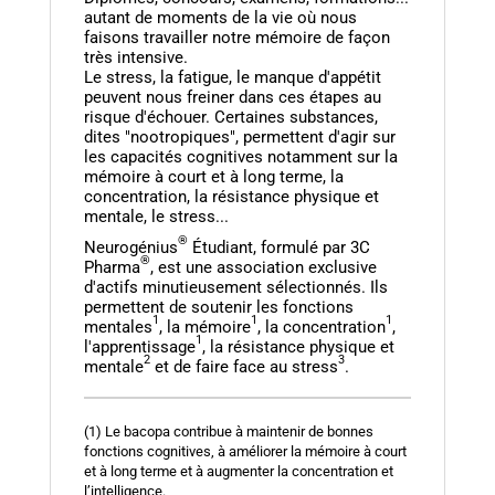
autant de moments de la vie où nous
faisons travailler notre mémoire de façon
très intensive.
Le stress, la fatigue, le manque d'appétit
peuvent nous freiner dans ces étapes au
risque d'échouer. Certaines substances,
dites "nootropiques", permettent d'agir sur
les capacités cognitives notamment sur la
mémoire à court et à long terme, la
concentration, la résistance physique et
mentale, le stress...
®
Neurogénius
Étudiant, formulé par 3C
®
Pharma
, est une association exclusive
d'actifs minutieusement sélectionnés. Ils
permettent de soutenir les fonctions
1
1
1
mentales
, la mémoire
, la concentration
,
1
l'apprentissage
, la résistance physique et
2
3
mentale
et de faire face au stress
.
(1) Le bacopa contribue à maintenir de bonnes
fonctions cognitives, à améliorer la mémoire à court
et à long terme et à augmenter la concentration et
l’intelligence.