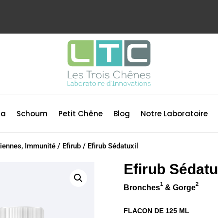
ma
Schoum
Petit Chêne
Blog
Notre Laboratoire
iennes, Immunité
/
Efirub
/
Efirub Sédatuxil
Efirub Sédatu
1
2
Bronches
& Gorge
FLACON DE 125 ML