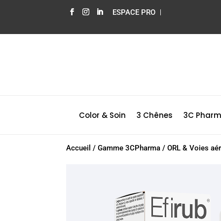
ESPACE PRO
Color & Soin
3 Chênes
3C Phar
Accueil
/
Gamme 3CPharma
/
ORL & Voies aér