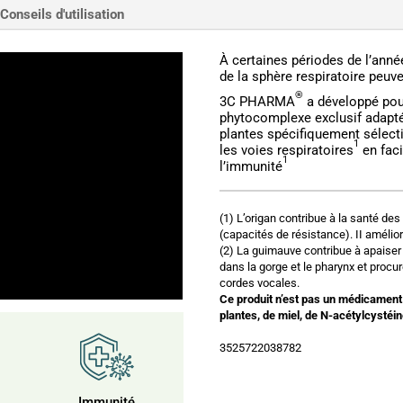
Conseils d'utilisation
À certaines périodes de l’ann
de la sphère respiratoire peuve
®
3C PHARMA
a développé po
phytocomplexe exclusif adapté 
plantes spécifiquement sélec
1
les voies respiratoires
en faci
1
l’immunité
(1) L’origan contribue à la santé des
(capacités de résistance). II amélio
(2) La guimauve contribue à apaiser
dans la gorge et le pharynx et procur
cordes vocales.
Ce produit n’est pas un médicament
plantes, de miel, de N-acétylcystéin
3525722038782
Immunité