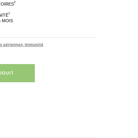
2
TOIRES
1
NITÉ
6 MOIS
s aériennes, Immunité
ODUIT