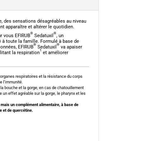
ée, des sensations désagréables au niveau
nt apparaître et altérer le quotidien.
®
®
ur vous EFIRUB
Sedatuxil
, un
à toute la famille. Formulé à base de
®
®
tionnées, EFIRUB
Sedatuxil
va apaiser
1
litant la respiration
et améliorer
 organes respiratoires et la résistance du corps
re l’immunité.
 la bouche et la gorge, en cas de chatouillement
e un effet agréable sur la gorge, le pharynx et les
 mais un complément alimentaire, à base de
e et de quercétine.