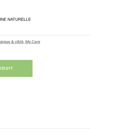
GINE NATURELLE
gique & ciblé
,
My.Care
ODUIT