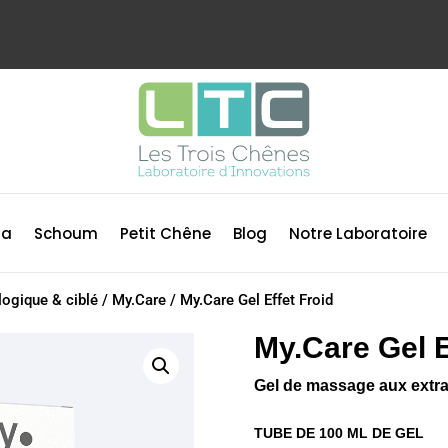
ma
Schoum
Petit Chêne
Blog
Notre Laboratoire
logique & ciblé
/
My.Care
/
My.Care Gel Effet Froid
My.Care Gel E
Gel de massage aux extrait
TUBE DE 100 ML DE GEL