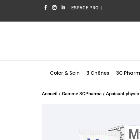
ESPACE PRO
Color & Soin
3 Chênes
3C Phar
Accueil
/
Gamme 3CPharma
/
Apaisant physio