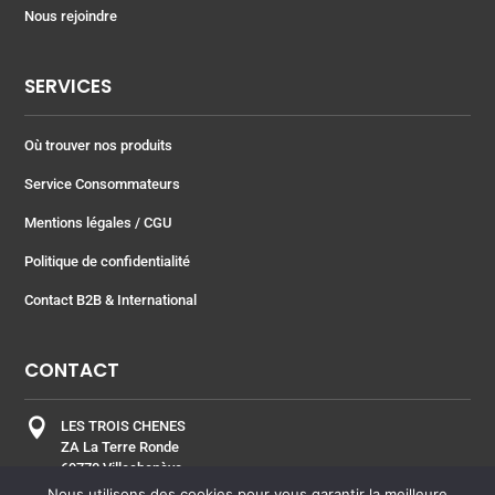
Nous rejoindre
SERVICES
Où trouver nos produits
Service Consommateurs
Mentions légales
/ CGU
Politique de confidentialité
Contact B2B & International
CONTACT

LES TROIS CHENES
ZA La Terre Ronde
69770 Villechenève
FRANCE
Nous utilisons des cookies pour vous garantir la meilleure