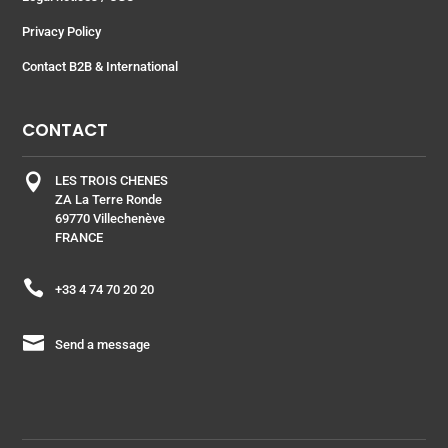
Privacy Policy
Contact B2B & International
CONTACT

LES TROIS CHENES
ZA La Terre Ronde
69770 Villechenève
FRANCE

+33 4 74 70 20 20

Send a message